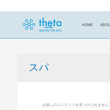
内
容
を
ス
HOME
ABO
キ
ッ
プ
検
索
スパ
対
象:
お探しのコンテンツを見つけられません