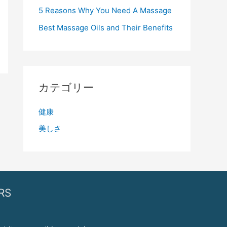
5 Reasons Why You Need A Massage
Best Massage Oils and Their Benefits
カテゴリー
健康
美しさ
RS